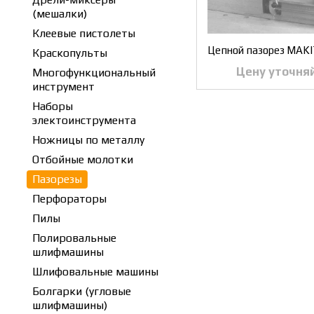
(мешалки)
Клеевые пистолеты
Цепной пазорез MAK
Краскопульты
Цену уточня
Многофункциональный
инструмент
Наборы
электоинструмента
Ножницы по металлу
Отбойные молотки
Пазорезы
Перфораторы
Пилы
Полировальные
шлифмашины
Шлифовальные машины
Болгарки (угловые
шлифмашины)