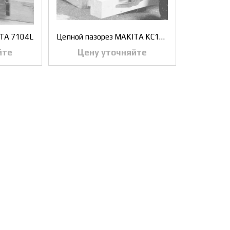
ITA 7104L
Цепной пазорез MAKITA KC100
йте
Цену уточняйте