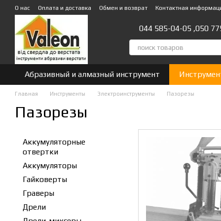
Перейти к основному контенту
О нас
Оплата и доставка
Обмен и возврат
Контактная информац
044 585-04-05 ,
050 77
Абразивный и алмазный инструмент
Инструмен
Главная
Инструменты
Электроинструменты
Пазорезы
Пазорезы
Аккумуляторные
отвертки
Аккумуляторы
Гайковерты
Граверы
Дрели
Дрели-миксеры