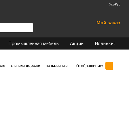
Укр
Рус
Мой заказ
Промышленная мебель
Акции
Новинки!
вле
сначала дороже
по названию
Отображение: