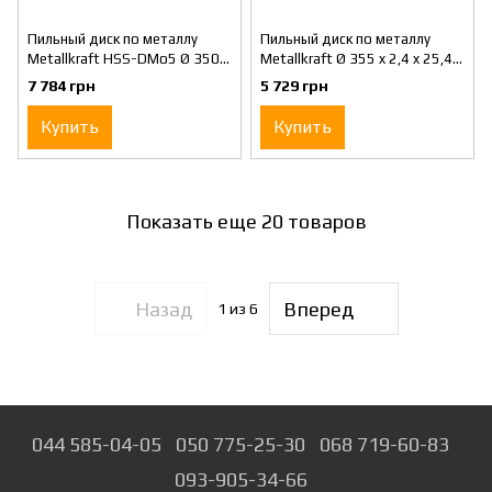
Пильный диск по металлу
Пильный диск по металлу
Metallkraft HSS-DMo5 Ø 350 x
Metallkraft Ø 355 x 2,4 x 25,4
2,5 x 32 mm t6
mm
7 784 грн
5 729 грн
Купить
Купить
Показать еще 20 товаров
Назад
Вперед
1
из 6
044 585-04-05
050 775-25-30
068 719-60-83
093-905-34-66