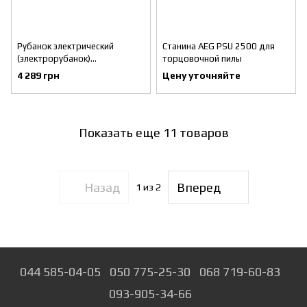
Рубанок электрический
Станина AEG PSU 2500 для
(электрорубанок)
торцовочной пилы
BLACK+DECKER KW712KA
4 289 грн
Цену уточняйте
Показать еще 11 товаров
Назад
Вперед
1
из 2
044 585-04-05
050 775-25-30
068 719-60-83
093-905-34-66