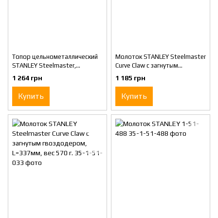
Топор цельнометаллический
Молоток STANLEY Steelmaster
STANLEY Steelmaster,
Curve Claw с загнутым
L=350мм, вес 600г.
гвоздодером, L=337мм, вес
1 264 грн
1 185 грн
450 г.
Купить
Купить