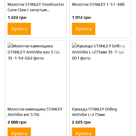
Молоток STANLEY Steelmaster
Молоток STANLEY 1-51-488
Curve Claw с загнутым
гвоздодером, L=337мм, вес
1 222 грн
1 012 грн
570 г.
Купить
Купить
Молоток каменщика STANLEY
Кувалда STANLEY Drilling
AntiVibe вес 570г.
AntiVibe L=275мм
2 060 грн
2 225 грн
Купить
Купить