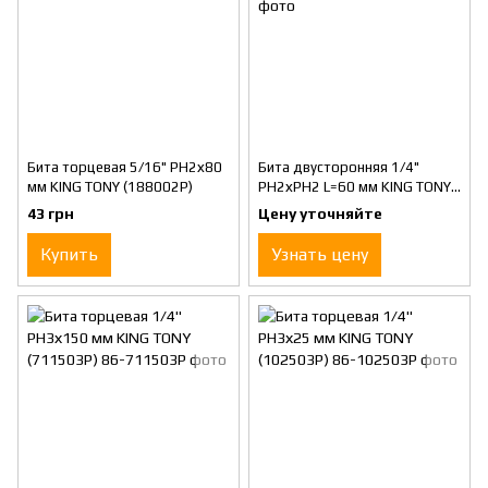
Бита торцевая 5/16" PH2х80
Бита двусторонняя 1/4"
мм KING TONY (188002P)
PH2хPH2 L=60 мм KING TONY
(1360022P)
43 грн
Цену уточняйте
Купить
Узнать цену