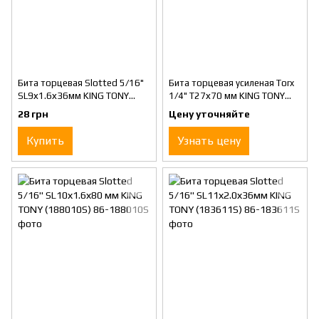
Бита торцевая Slotted 5/16"
Бита торцевая усиленая Torx
SL9х1.6х36мм KING TONY
1/4" Т27х70 мм KING TONY
(183609S)
(717027T)
28 грн
Цену уточняйте
Купить
Узнать цену