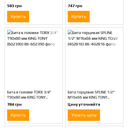
(406345)
(602380)
583 грн
747 грн
Купить
Купить
Бита в головке TORX 3/4"
Бита торцевая SPLINE 1/2"
Т90х80 мм KING TONY
М16х66 мм KING TONY
(602390)
(402B16)
784 грн
Цену уточняйте
Купить
Узнать цену