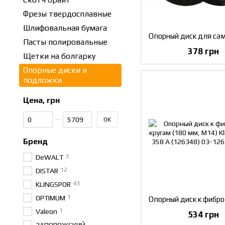
Фрезы твердосплавные
Шлифовальная бумага
Пасты полировальные
378 грн
Щетки на болгарку
Опорные диски и
подложки
Цена, грн
От Цена, грн
До Цена, грн
OK
Бренд
3
DeWALT
12
DISTAR
43
KLINGSPOR
1
OPTIMUM
1
Valeon
534 грн