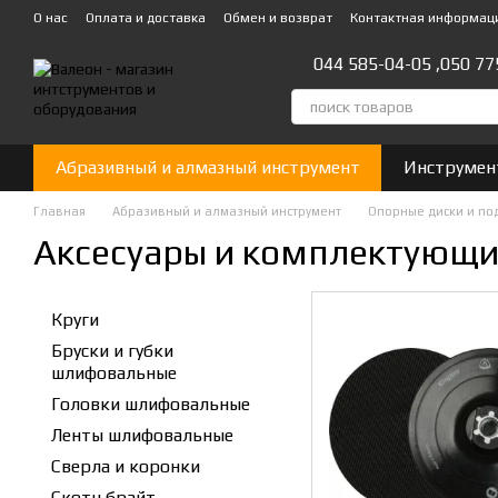
Перейти к основному контенту
О нас
Оплата и доставка
Обмен и возврат
Контактная информац
044 585-04-05 ,
050 77
Абразивный и алмазный инструмент
Инструмен
Главная
Абразивный и алмазный инструмент
Опорные диски и по
Аксесуары и комплектующ
Круги
Бруски и губки
шлифовальные
Головки шлифовальные
Ленты шлифовальные
Сверла и коронки
Скотч брайт