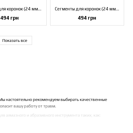
Сегменты для коронок (24 мм) Klingspor DE 600 B SUPRA (325834)
Сегменты для коронок (24 мм) Klingspor DE 600 B SUPRA (325835)
494 грн
494 грн
Показать все
. Мы настоятельно рекомендуем выбирать качественные
опасит вашу работу от травм.
я алмазного и абразивного инструмента таких, как: