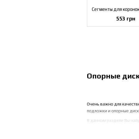
553 грн
Опорные диск
Очень важно для качеств
подложки и опорные диски
В данном разделе Вы най
Адаптеры
Опорные диски