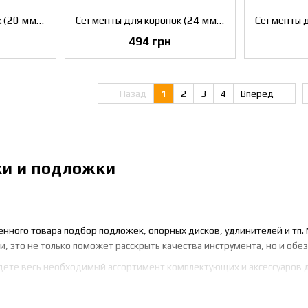
Сегменты для коронок (20 мм) Klingspor DE 600 B SUPRA (325839)
Сегменты для коронок (24 мм) Klingspor DE 600 B SUPRA (325833)
494 грн
Назад
1
2
3
4
Вперед
и и подложки
енного товара подбор подложек, опорных дисков, удлинителей и тп
, это не только поможет расскрыть качества инструмента, но и обез
дете весь необходимый ассортимент комплектующих и аксессуаров дл