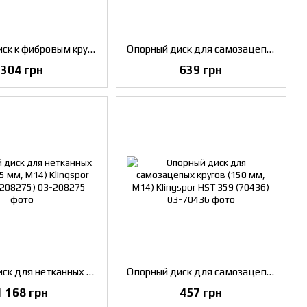
Опорный диск к фибровым кругам (125 мм, M14) Klingspor ST 358 A (126347)
Опорный диск для самозацепых кругов (180 мм, M14) Klingspor HST 359 (73066)
304 грн
639 грн
Опорный диск для нетканных кругов (125 мм, M14) Klingspor NDS 555 (208275)
Опорный диск для самозацепых кругов (150 мм, M14) Klingspor HST 359 (70436)
1 168 грн
457 грн