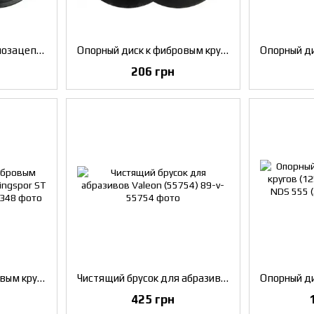
Опорный диск для самозацепых кругов (125 мм, M14) Klingspor HST 359 (70434)
Опорный диск к фибровым кругам (125 мм, M14) Klingspor ST 358 (14835)
206 грн
Опорный диск к фибровым кругам (180 мм, M14) Klingspor ST 358 A (126348)
Чистящий брусок для абразивов Valeon (55754)
425 грн