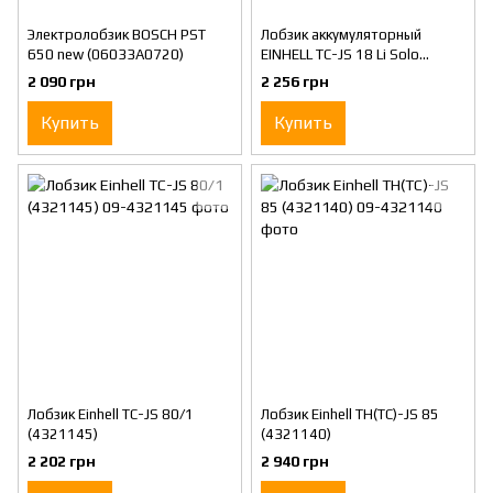
Электролобзик BOSCH PST
Лобзик аккумуляторный
650 new (06033A0720)
EINHELL TC-JS 18 Li Solo
(4321209)
2 090 грн
2 256 грн
Купить
Купить
Лобзик Einhell TC-JS 80/1
Лобзик Einhell TH(TC)-JS 85
(4321145)
(4321140)
2 202 грн
2 940 грн