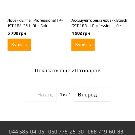
Лобзик Einhell Professional TP-
Аккумуляторный лобзик Bosch
JST 18/135 Li BL - Solo
GST 183-LI Professional, без
акб и ж/п
5 700 грн
4 902 грн
Купить
Купить
Показать еще 20 товаров
Назад
Вперед
1
из 4
044 585-04-05
050 775-25-30
068 719-60-83