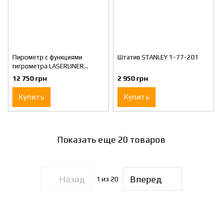
Пирометр с функциями
Штатив STANLEY 1-77-201
гигрометра LASERLINER
CondenseSpot XP (082.047A)
12 750 грн
2 950 грн
Купить
Купить
Показать еще 20 товаров
Назад
Вперед
1
из 20