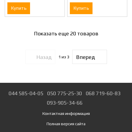
2FG)
против часовой) 3426 KING
TONY (3426C-1DF)
Купить
Купить
Показать еще 20 товаров
Назад
Вперед
1
из 3
044 585-04-05
050 775-25-30
068 719-60-83
093-905-34-66
Контактная информация
Полная версия сайта