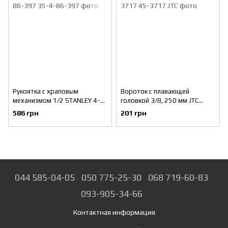
Рукоятка с храповым
Вороток с плавающей
механизмом 1/2 STANLEY 4-
головкой 3/8, 250 мм JTC
86-397
3717
586 грн
201 грн
044 585-04-05
050 775-25-30
068 719-60-83
093-905-34-66
Контактная информация