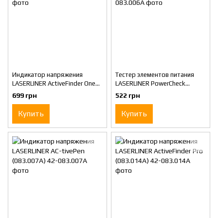
Индикатор напряжения
Тестер элементов питания
LASERLINER ActiveFinder One
LASERLINER PowerCheck
(083.004A)
(083.006A)
699 грн
522 грн
Купить
Купить