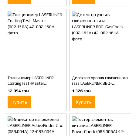
Толщиномер LASERLINER
Детектор уровня сжиженного
CoatingTest-Master
газа LASERLINER BBQ-
(082.150A)
GasCheck (082.161A)
12 894 грн
1 326 грн
Купить
Купить