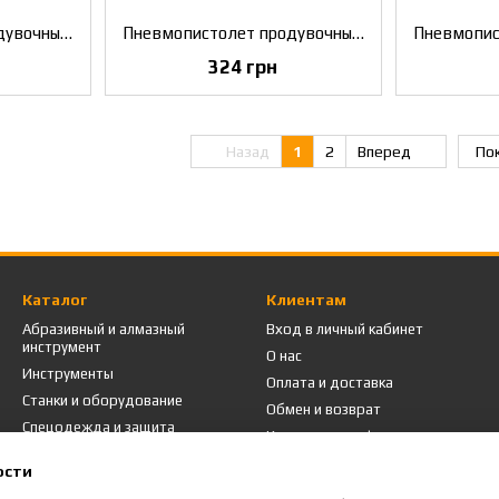
Пневмопистолет продувочный длинный Air Pro BGB12
Пневмопистолет продувочный длинный Air Pro DG10-3
324 грн
Назад
1
2
Вперед
Пок
Каталог
Клиентам
Абразивный и алмазный
Вход в личный кабинет
инструмент
О нас
Инструменты
Оплата и доставка
Станки и оборудование
Обмен и возврат
Спецодежда и защита
Контактная информация
Промышленная мебель
Пользовательское соглашение
ости
Акции
Блог