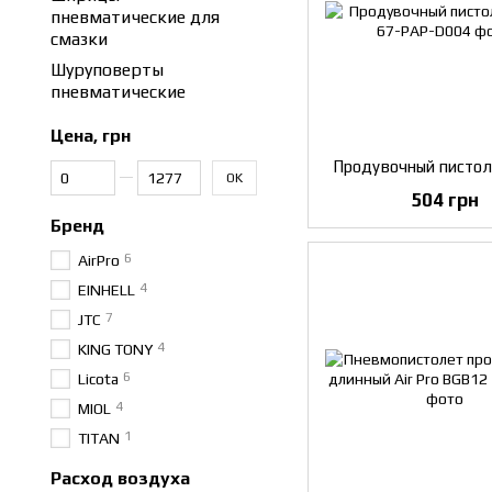
пневматические для
смазки
Шуруповерты
пневматические
Цена, грн
Продувочный пистоле
От Цена, грн
До Цена, грн
OK
504 грн
Бренд
6
AirPro
4
EINHELL
7
JTC
4
KING TONY
6
Licota
4
MIOL
1
TITAN
Расход воздуха