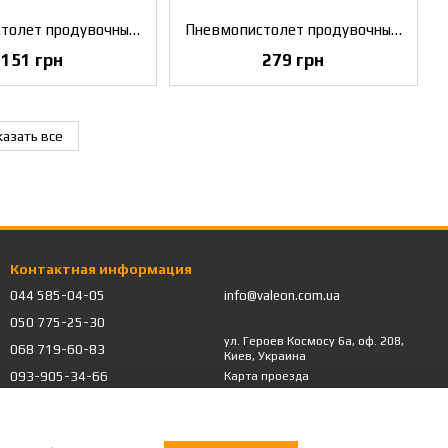
Пневмопистолет продувочный длинный TITAN T-001L
Пневмопистолет продувочный короткий Air Pro DG10-1
151 грн
279 грн
азать все
Контактная информация
044 585-04-05
info@valeon.com.ua
050 775-25-30
ул. Героев Космосу 6а, оф. 208,
068 719-60-83
Киев, Украина
093-905-34-66
Карта проезда
Обратный звонок