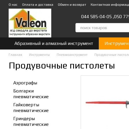
Перейти к основному контенту
О нас
Оплата и доставка
Обмен и возврат
Контактная информац
044 585-04-05 ,
050 77
Абразивный и алмазный инструмент
Инструмен
Главная
Инструменты
Пневмоинструмент
Продувочные пистол
Продувочные пистолеты
Аэрографы
Болгарки
пневматические
Гайковерты
пневматические
Гриндеры
пневматические