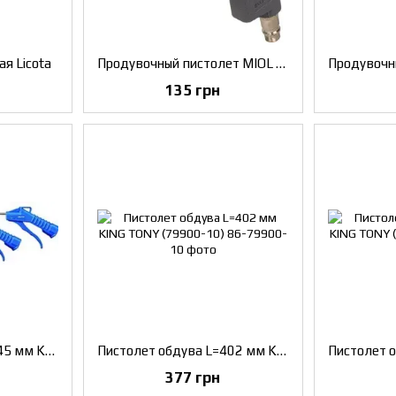
я Licota
Продувочный пистолет MIOL 81-500
135 грн
Пистолет обдува L=245 мм KING TONY (79900-04)
Пистолет обдува L=402 мм KING TONY (79900-10)
377 грн