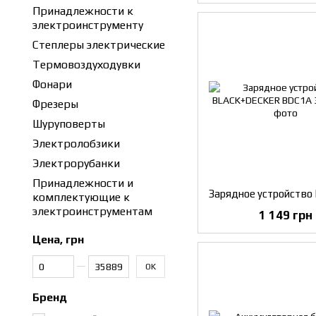
Принадлежности к
электроинструменту
Степлеры электрические
Термовоздуходувки
Фонари
Фрезеры
Шуруповерты
Электролобзики
Электрорубанки
Принадлежности и
комплектующие к
электроинструментам
1 149 грн
Цена, грн
От Цена, грн
До Цена, грн
OK
Бренд