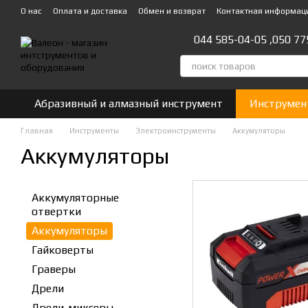
Перейти к основному контенту
О нас
Оплата и доставка
Обмен и возврат
Контактная информац
044 585-04-05 ,
050 77
Абразивный и алмазный инструмент
Инструмен
Главная
Инструменты
Электроинструменты
Аккумуляторы
Аккумуляторы
Аккумуляторные
отвертки
Аккумуляторы
Гайковерты
Граверы
Дрели
Дрели-миксеры