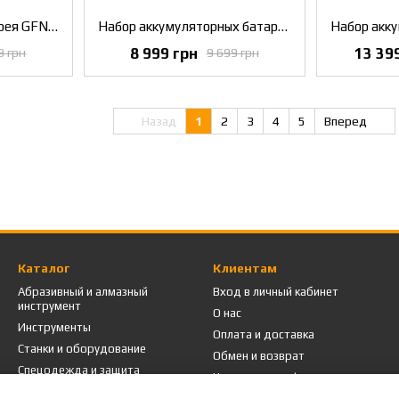
Аккумуляторная батарея GFN DeWALT DCB184G
Набор аккумуляторных батарей DeWALT DCB184P2
8 999 грн
13 39
9 грн
9 699 грн
Назад
1
2
3
4
5
Вперед
Каталог
Клиентам
Абразивный и алмазный
Вход в личный кабинет
инструмент
О нас
Инструменты
Оплата и доставка
Станки и оборудование
Обмен и возврат
Спецодежда и защита
Контактная информация
Промышленная мебель
Пользовательское соглашение