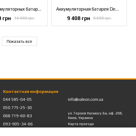
Набор аккумуляторных батарей DeWALT DCB184P3
Аккумуляторная батарея DeWALT DCB546
9 грн
9 408 грн
14 499 грн
9 699 грн
Показать все
Контактная информация
044 585-04-05
info@valeon.com.ua
050 775-25-30
ул. Героев Космосу 6а, оф. 208,
068 719-60-83
Киев, Украина
093-905-34-66
Карта проезда
Обратный звонок