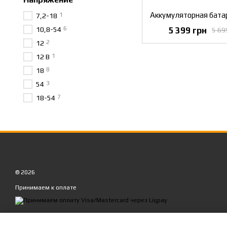
1
7,2-18
6
5 399 грн
10,8-54
5 69
2
12
1
12 В
8
18
3
54
7
18-54
© 2026
Принимаем к оплате
Мобильная версия