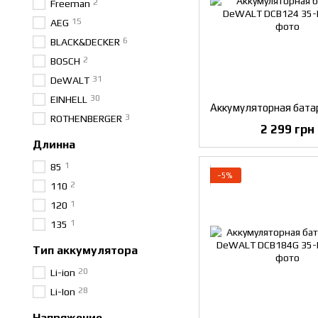
2
Freeman
15
AEG
6
BLACK&DECKER
2
BOSCH
31
DeWALT
30
EINHELL
3
ROTHENBERGER
2 299 грн
Длинна
1
85
−5%
2
110
1
120
1
135
Тип аккумулятора
20
Li-ion
28
Li-Ion
Напряжение