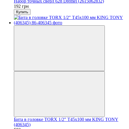
Набор точных свёрл 628 Dremel (2615062832)
192 грн
Купить
Бита в головке TORX 1/2" Т45х100 мм KING TONY
(406345)