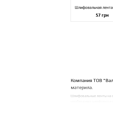
57 грн
Компания ТОВ "Вал
материла.
Шлифовальные ленты на с
необходима шлифовка и п
ввиду широты спектра аб
Ленты шлифовальные