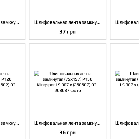
Шлифовальная лента замкнутая (75х457) P40 Klingspor LS 307 х (268646)
Шлифовальная лента замкнутая (75х457) P60 Klingspor LS 307 х (268655)
37 грн
Шлифовальная лента замкнутая (75х457) P120 Klingspor LS 307 х (268682)
Шлифовальная лента замкнутая (75х457) P150 Klingspor LS 307 х (268687)
36 грн