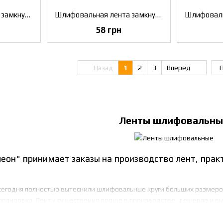
Шлифовальная лента замкнутая (100х610) P120 Klingspor LS 307 х (268686)
Шлифовальная лента замкнутая (100х610) P150 Klingspor LS 307 х (268689)
58 грн
Назад
1
2
3
Вперед
П
Ленты шлифовальны
еон" принимает заказы на производство лент, прак
егодня полностью вытеснили шлифовальные круги больших размеров
олировка. Ленты существенно проще в производстве, дешевле и вы
разивной "бумаги".
- гибкий абразивный инструмент, имеющий форму ленты, склеенной