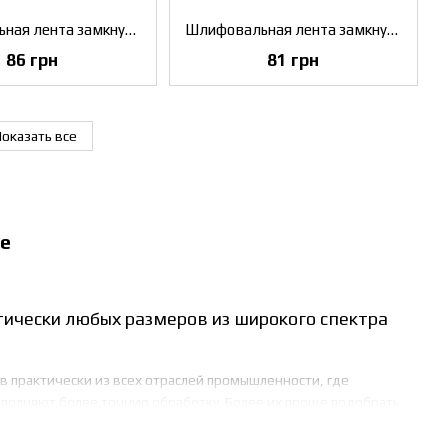
Шлифовальная лента замкнутая (75х457) P24 Klingspor LS 307 х (268637)
Шлифовальная лента замкнутая (75х457) P36 Klingspor LS 307 х (268641)
86 грн
81 грн
оказать все
е
тически любых размеров из широкого спектра
 практически из всех отраслей промышленности, где
полняют более точную обработку. Более их проще подобрать
 в кольцо, поэтому данный инструмент ещё часто называют