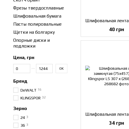
Фрезы твердосплавные
Шлифовальная бумага
Пасты полировальные
40 грн
Щетки на болгарку
Опорные диски и
подложки
Цена, грн
От Цена, грн
До Цена, грн
OK
Бренд
16
DeWALT
32
KLINGSPOR
Зерно
3
24
34 грн
3
36