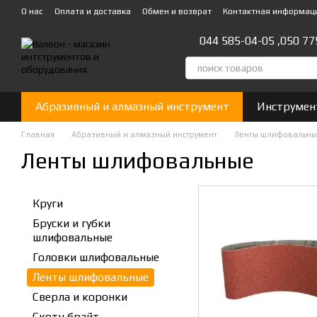
Перейти к основному контенту
О нас
Оплата и доставка
Обмен и возврат
Контактная информац
044 585-04-05 ,
050 77
Абразивный и алмазный инструмент
Инструмен
Главная
Абразивный и алмазный инструмент
Ленты шлифовальн
Ленты шлифовальные
Круги
Бруски и губки
шлифовальные
Головки шлифовальные
Ленты шлифовальные
Сверла и коронки
Скотч брайт