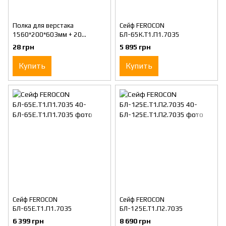
Полка для верстака
Сейф FEROCON
1560*200*603мм + 20
БЛ-65К.Т1.П1.7035
держателей TOPTUL
28 грн
5 895 грн
TAAD1602
Купить
Купить
Сейф FEROCON
Сейф FEROCON
БЛ-65Е.Т1.П1.7035
БЛ-125Е.Т1.П2.7035
6 399 грн
8 690 грн