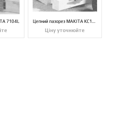
ITA 7104L
Цепний пазорез MAKITA KC100
йте
Ціну уточнюйте