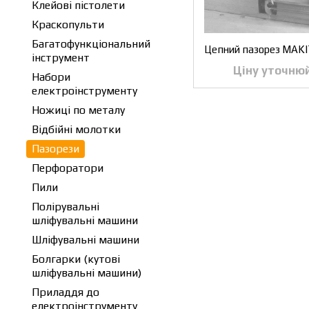
Клейові пістолети
Краскопульти
Багатофункціональний
Цепний пазорез MAK
інструмент
Ціну уточню
Набори
електроінструменту
Ножиці по металу
Відбійні молотки
Пазорези
Перфоратори
Пили
Полірувальні
шліфувальні машини
Шліфувальні машини
Болгарки (кутові
шліфувальні машини)
Приладдя до
електроінструменту