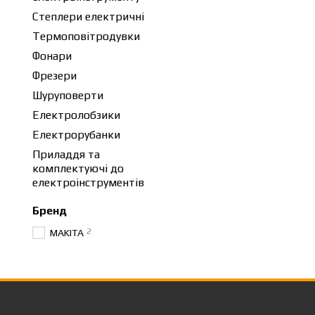
Степлери електричні
Термоповітродувки
Фонари
Фрезери
Шуруповерти
Електролобзики
Електрорубанки
Приладдя та
комплектуючі до
електроінструментів
Бренд
2
MAKITA