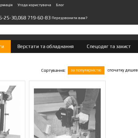
ормація
Угода користувача
Блог
5-25-30,
068 719-60-83
Передзвонити вам?
ти
Верстати та обладнання
Спецодяг та захист
за популярністю
спочатку деше
Сортування: