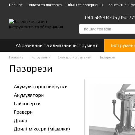
Перейти до основного контенту
Про нас
Оплата та доставка
Обмін та повернення
Контактна інф
044 585-04-05 ,
050 77
Абразивний та алмазний інструмент
Інструмен
Головна
Інструменти
Eлектроiнструменти
Пазорези
Пазорези
Акумуляторні викрутки
Акумулятори
Гайковерти
Гравери
Дрилі
Дрилі-міксери (мішалки)