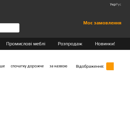
Укр
Рус
Моє замовлення
Промислові меблі
Розпродаж
Новинки!
вше
спочатку дорожче
за назвою
Відображення: