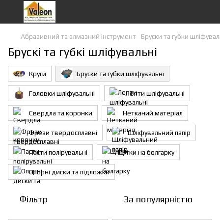
Абразивний та алмазний інструмент
Бруски та губки шліфувал
Брускі та губкі шліфувальні
Круги
Бруски та губки шліфувальні
Головки шліфувальні
Ленти шліфувальні
Свердла та коронки
Нетканий матеріал
Фрези твердосплавні
Шліфувальний папір
Пасти полірувальні
Щітки на болгарку
Опорні диски та підложки
Фільтр
За популярністю