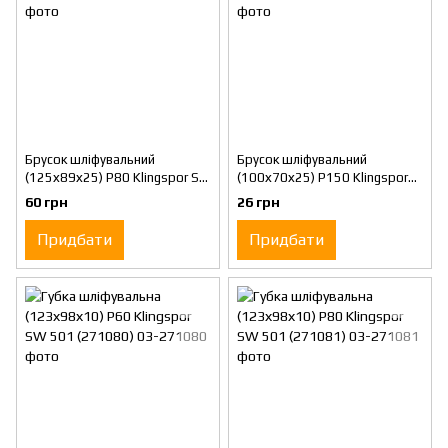
Брусок шліфувальний
Брусок шліфувальний
(125х89х25) Р80 Klingspor SK
(100х70х25) Р150 Klingspor
700 A (337847)
SK 500 (288166)
60 грн
26 грн
Придбати
Придбати