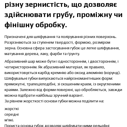
різну зернистість, що дозволяє
здійснювати грубу, проміжну чи
фінішну обробку.
Призначені для шліфування та полірування різних поверхонь.
Розрізняються за ступенем твердості, формою, розміром
зерна. Основна сфера застосування губок це легке шліфування,
матування дерева, лаку, фарби та ґрунту.
Абразивний шар може бути і одностороннім, і двостороннім, і
чотиристороннім. Як абразивний матеріал, як правило,
використовується карбід кремнію або оксид алюмінію (корунд).
Шліфувальні губки випускаються найрізноманітніших форм:
прямокутні, трапецієподібні, зі скошеним краєм, із округленими
краями. Залежно від форми поверхні, що обробляється, завжди
можна підібрати найбільш зручний варіант.
За рівнем жорсткості основи губки можна поділити на:
жорсткі
середні
м'які.
Пориста основа губок дозволяє шліфувати ними рельєфні