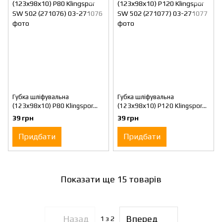
Губка шліфувальна
Губка шліфувальна
(123х98х10) P80 Klingspor
(123х98х10) P120 Klingspor
SW 502 (271076)
SW 502 (271077)
39 грн
39 грн
Придбати
Придбати
Показати ще 15 товарів
Назад
Вперед
1
з 2