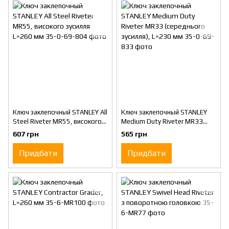
Ключ заклепочный STANLEY All
Ключ заклепочный STANLEY
Steel Riveter MR55, високого
Medium Duty Riveter MR33
зусилля L=260 мм
(середнього зусилля), L=230
607 грн
565 грн
мм
Придбати
Придбати