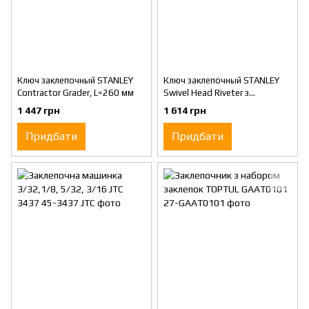
Ключ заклепочный STANLEY
Ключ заклепочный STANLEY
Contractor Grader, L=260 мм
Swivel Head Riveter з
поворотною головкою
1 447 грн
1 614 грн
Придбати
Придбати