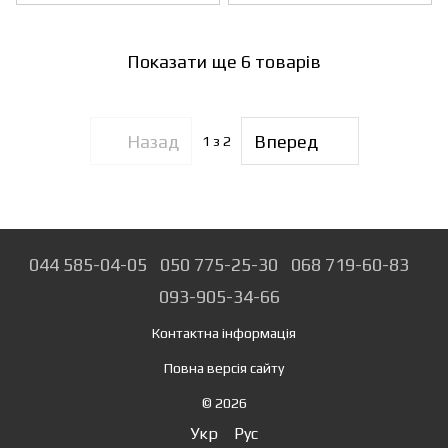
Показати ще 6 товарів
Назад
Вперед
1
з 2
044 585-04-05
050 775-25-30
068 719-60-83
093-905-34-66
Контактна інформація
Повна версія сайту
© 2026
Укр
Рус