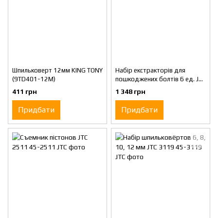
Шпильковерт 12мм KING TONY
Набір екстракторів для
(9TD401-12M)
пошкоджених болтів 6 ед. JTC
1542
411 грн
1 348 грн
Придбати
Придбати