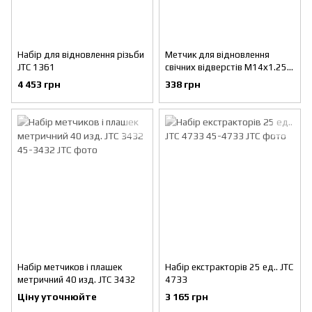
Набір для відновлення різьби
Метчик для відновлення
JTC 1361
свічних відверстів М14х1.25,
М18х1.5 JTC 1617
4 453 грн
338 грн
Набір метчиков і плашек
Набір екстракторів 25 ед.. JTC
метричний 40 изд. JTC 3432
4733
Ціну уточнюйте
3 165 грн