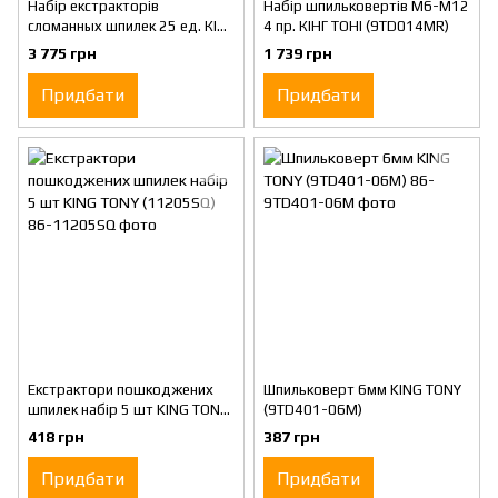
Набір екстракторів
Набір шпильковертів М6-М12
сломанных шпилек 25 ед. КІНГ
4 пр. КІНГ ТОНІ (9TD014MR)
ТОНІ (11225SQ)
3 775 грн
1 739 грн
Придбати
Придбати
Екстрактори пошкоджених
Шпильковерт 6мм KING TONY
шпилек набір 5 шт KING TONY
(9TD401-06M)
(11205SQ)
418 грн
387 грн
Придбати
Придбати