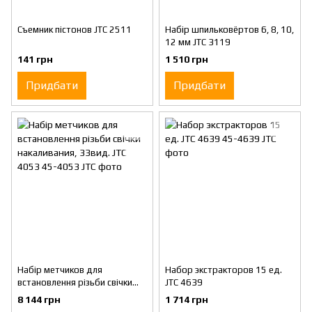
Съемник пістонов JTC 2511
Набір шпильковёртов 6, 8, 10,
12 мм JTC 3119
141 грн
1 510 грн
Придбати
Придбати
Набір метчиков для
Набор экстракторов 15 ед.
встановлення різьби свічки
JTC 4639
накаливания, 33вид. JTC 4053
8 144 грн
1 714 грн