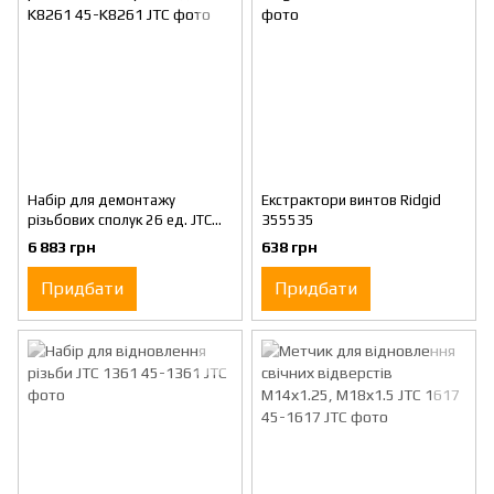
Набір для демонтажу
Екстрактори винтов Ridgid
різьбових сполук 26 ед. JTC
355535
K8261
6 883 грн
638 грн
Придбати
Придбати