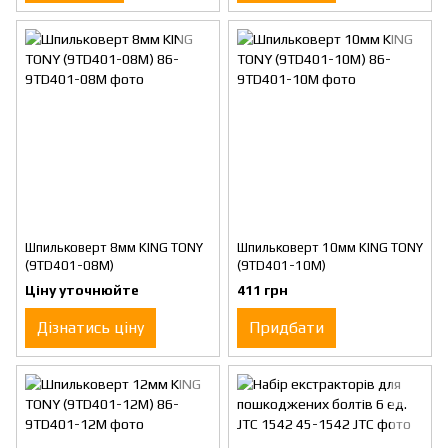
Шпильковерт 8мм KING TONY
Шпильковерт 10мм KING TONY
(9TD401-08M)
(9TD401-10M)
Ціну уточнюйте
411 грн
Дізнатись ціну
Придбати