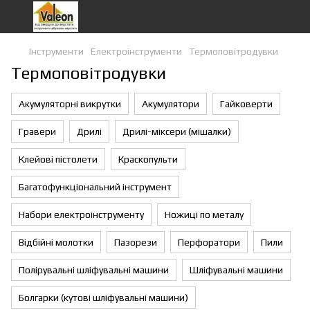
Інструменти
Eлектроiнструменти
Термоповітродувки
Термоповітродувки
Акумуляторні викрутки
Акумулятори
Гайковерти
Гравери
Дрилі
Дрилі-міксери (мішалки)
Клейові пістолети
Краскопульти
Багатофункціональний інструмент
Набори електроінструменту
Ножиці по металу
Відбійні молотки
Пазорези
Перфоратори
Пили
Полірувальні шліфувальні машини
Шліфувальні машини
Болгарки (кутові шліфувальні машини)