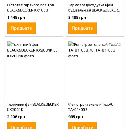
Пістолет гарячого повітря
Термовоздуходувка (фен
BLACK&DECKER KX1650
будівельний) BLACK&DECKER
KX1692
1 449 грн
2 409 грн
Придбати
Придбати
Технічний фен BLACK&DECKER
Фен строительный Tex.AC
KX2001K
ТА-01-053
3 336 грн
985 грн
Придбати
Придбати