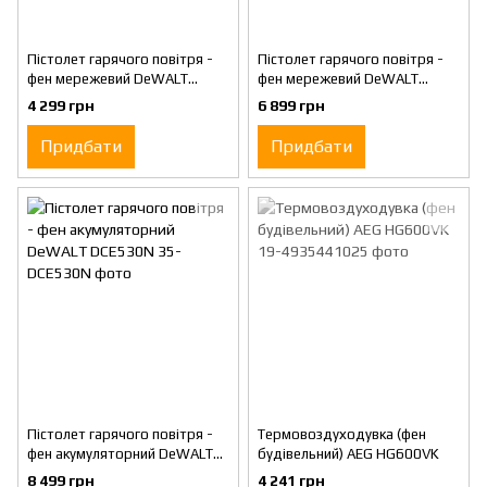
Пістолет гарячого повітря -
Пістолет гарячого повітря -
фен мережевий DeWALT
фен мережевий DeWALT
D26411
D26414
4 299 грн
6 899 грн
Придбати
Придбати
Пістолет гарячого повітря -
Термовоздуходувка (фен
фен акумуляторний DeWALT
будівельний) AEG HG600VK
DCE530N
8 499 грн
4 241 грн