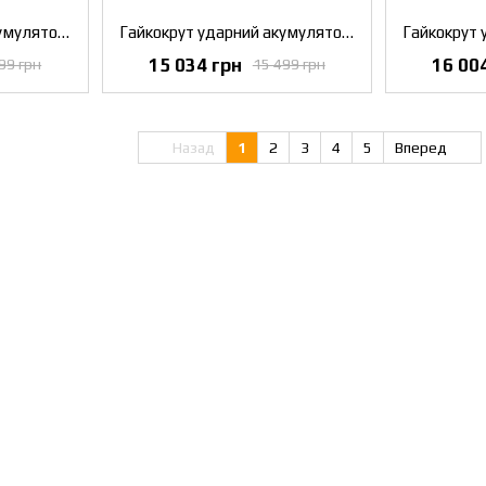
Гайкокрут ударний акумуляторний безщітковий DeWALT DCF892P2T
Гайкокрут ударний акумуляторный безщітковий DeWALT DCF897NT
15 034 грн
16 00
99 грн
15 499 грн
Назад
1
2
3
4
5
Вперед