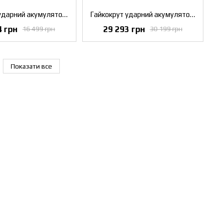
Гайкокрут ударний акумуляторний безщітковий DeWALT DCF900N
Гайкокрут ударний акумуляторний безщітковий DeWALT DCF900NT
4 грн
29 293 грн
16 499 грн
30 199 грн
Показати все