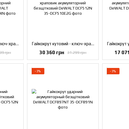
Гайкокрут кутовий - ключ-храповик акумуляторний безщітковий DeWALT DCF512D1G
Гайкокрут кутовий - ключ-храповик акумуляторний безщітковий DeWALT DCF512N
30 360 грн
17 07
99 грн
31 299 грн
−3%
−3%