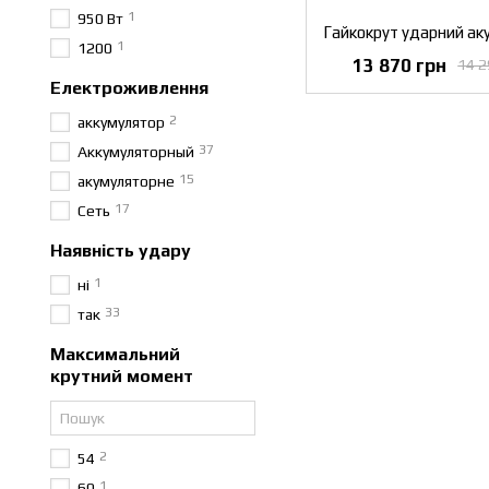
1
950 Вт
1
1200
13 870 грн
14 2
Електроживлення
2
аккумулятор
37
Аккумуляторный
15
акумуляторне
17
Сеть
Наявність удару
1
ні
33
так
Максимальний
крутний момент
2
54
1
60