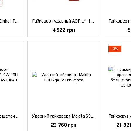
Шуруповерт ударний Einhell TE-CI 18 Li Solo (4510034)
Гайковерт ударный AGP LY-1726
4 922 грн
5
−3%
Ударний гайковерт безщеточний Einhell TE-CW 18Li BL - Solo (4510040)
Ударний гайковерт Makita 6906
23 760 грн
21 92