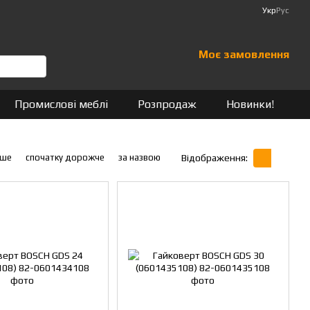
Укр
Рус
Моє замовлення
Промислові меблі
Розпродаж
Новинки!
вше
спочатку дорожче
за назвою
Відображення: