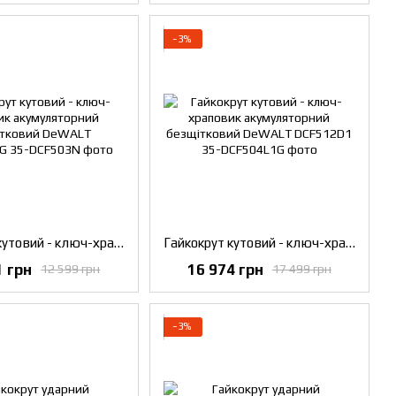
−3%
Гайкокрут кутовий - ключ-храповик акумуляторний безщітковий DeWALT DCF510E2G
Гайкокрут кутовий - ключ-храповик акумуляторний безщітковий DeWALT DCF512D1
1 грн
16 974 грн
12 599 грн
17 499 грн
−3%