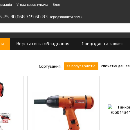
ормація
Угода користувача
Блог
5-25-30,
068 719-60-83
Передзвонити вам?
ти
Верстати та обладнання
Спецодяг та захист
за популярністю
спочатку деше
Сортування: