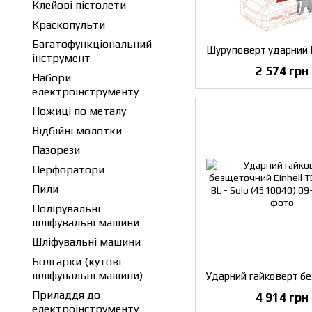
Клейові пістолети
Краскопульти
Багатофункціональний
інструмент
2 574 грн
Набори
електроінструменту
Ножиці по металу
Відбійні молотки
Пазорези
Перфоратори
Пили
Полірувальні
шліфувальні машини
Шліфувальні машини
Болгарки (кутові
шліфувальні машини)
Приладдя до
4 914 грн
електроінструменту