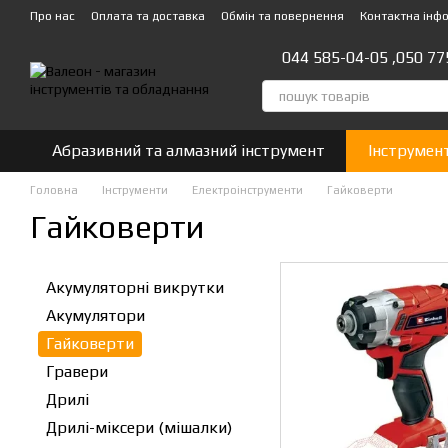
Перейти до основного контенту
Про нас
Оплата та доставка
Обмін та повернення
Контактна інф
044 585-04-05 ,
050 77
Абразивний та алмазний інструмент
Інструмен
Головна
Інструменти
Eлектроiнструменти
Гайковерти
Гайковерти
Акумуляторні викрутки
Акумулятори
Гайковерти
Гравери
Дрилі
Дрилі-міксери (мішалки)