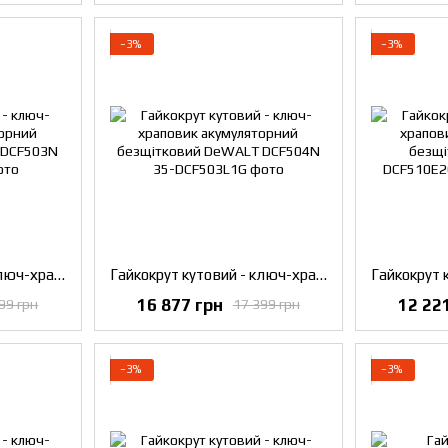
−3%
−3%
Гайкокрут кутовий - ключ-храповик акумуляторний безщітковий DeWALT DCF503N
Гайкокрут кутовий - ключ-храповик акумуляторний безщітковий DeWALT DCF504N
16 877 грн
12 22
99 грн
17 399 грн
−3%
−3%