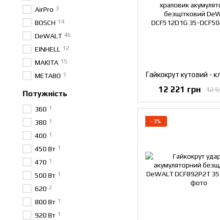
3
AirPro
14
BOSCH
46
DeWALT
12
EINHELL
15
MAKITA
1
METABO
12 221 грн
12 5
Потужність
1
360
1
−3%
380
1
400
1
450 Вт
1
470
1
500 Вт
2
620
1
800 Вт
1
920 Вт