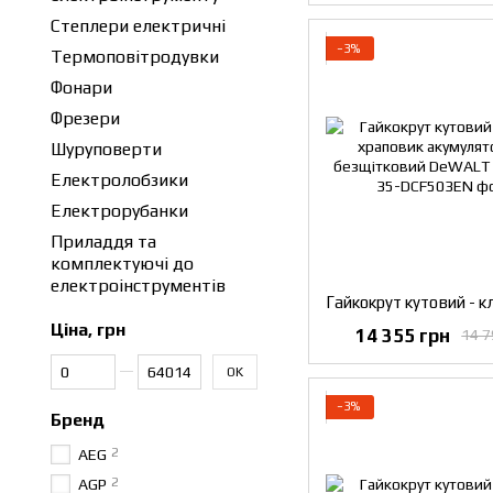
Степлери електричні
−3%
Термоповітродувки
Фонари
Фрезери
Шуруповерти
Електролобзики
Електрорубанки
Приладдя та
комплектуючі до
електроінструментів
Ціна, грн
14 355 грн
14 7
Від Ціна, грн
До Ціна, грн
OK
−3%
Бренд
2
AEG
2
AGP