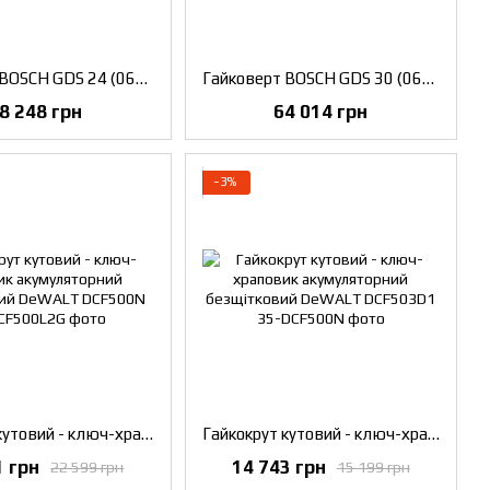
Гайковерт BOSCH GDS 24 (0601434108)
Гайковерт BOSCH GDS 30 (0601435108)
8 248 грн
64 014 грн
−3%
Гайкокрут кутовий - ключ-храповик акумуляторний безщітковий DeWALT DCF500N
Гайкокрут кутовий - ключ-храповик акумуляторний безщітковий DeWALT DCF503D1
1 грн
14 743 грн
22 599 грн
15 199 грн