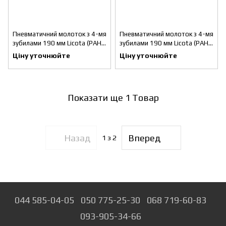
Пневматичний молоток з 4-мя
Пневматичний молоток з 4-мя
зубилами 190 мм Licota (PAH-
зубилами 190 мм Licota (PAH-
20029R)
20029H)
Ціну уточнюйте
Ціну уточнюйте
Показати ще 1 Товар
Назад
Вперед
1
з 2
044 585-04-05
050 775-25-30
068 719-60-83
093-905-34-66