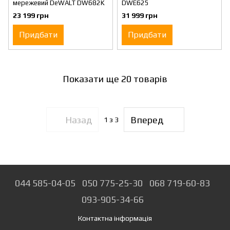
мережевий DeWALT DW682K
DWE625
23 199 грн
31 999 грн
Придбати
Придбати
Показати ще 20 товарів
Назад
Вперед
1
з 3
044 585-04-05
050 775-25-30
068 719-60-83
093-905-34-66
Контактна інформація