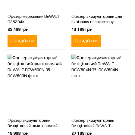
Фрезер мережевий DeWALT
Фрезер акумуляторний для
D26204K
вирізання гіпсокартону
DeWALT DCE555N
25 499 грн
13 199 грн
Придбати
Придбати
Фрезер акумуляторний
Фрезер акумуляторний
безщітковий окантовочний
безщітковий DeWALT
DeWALT DCW600N
DCW604N
18 999 грн
27 199 грн