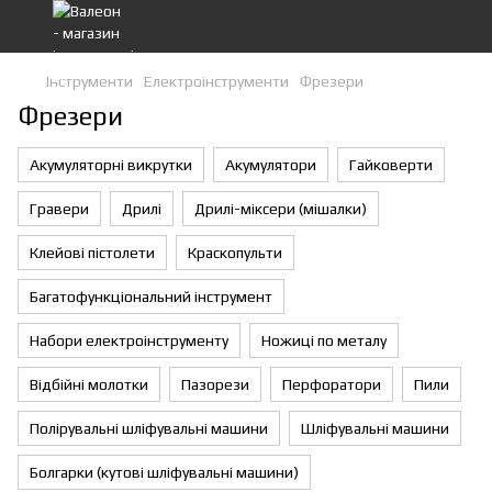
Інструменти
Eлектроiнструменти
Фрезери
Фрезери
Акумуляторні викрутки
Акумулятори
Гайковерти
Гравери
Дрилі
Дрилі-міксери (мішалки)
Клейові пістолети
Краскопульти
Багатофункціональний інструмент
Набори електроінструменту
Ножиці по металу
Відбійні молотки
Пазорези
Перфоратори
Пили
Полірувальні шліфувальні машини
Шліфувальні машини
Болгарки (кутові шліфувальні машини)