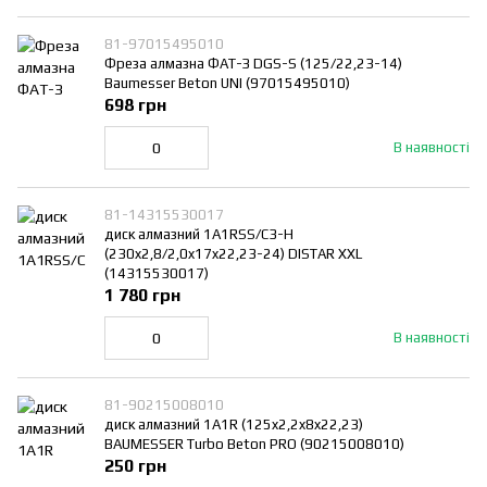
81-97015495010
Фреза алмазна ФАТ-З DGS-S (125/22,23-14)
Baumesser Beton UNI (97015495010)
698 грн
В наявності
81-14315530017
диск алмазний 1A1RSS/C3-H
(230x2,8/2,0x17x22,23-24) DISTAR XXL
(14315530017)
1 780 грн
В наявності
81-90215008010
диск алмазний 1A1R (125x2,2x8x22,23)
BAUMESSER Turbo Beton PRO (90215008010)
250 грн