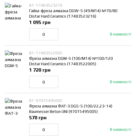
81-17483523216
Гайка-фреза алмазна DGW-S (49/M14) №70/80
Distar Hard Ceramics (17483523216)
1 095 грн
В наявності
81-17483522005
Фреза алмазна DGM-S (100/M14) №100/120
Distar Hard Ceramics (17483522005)
1 720 грн
В наявності
81-97015495005
Фреза алмазна ФАТ-З DGS-S (100/22,23-14)
Baumesser Beton UNI (97015495005)
570 грн
В наявності