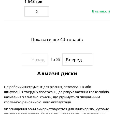
1 542 грн
В наявності
Показати ще 40 товарів
Назад
Вперед
1
з 23
Алмазні диски
Це робочий інструмент для різання, заточування або
шліфування твердих поверхонь, де ріжуча частина являє собою
напилення з алмазної крихти, що утримується спеціальним
сполучною речовиною. його експлуатації.
Як оснащення вони використовуються для: плиткорізів, кутових