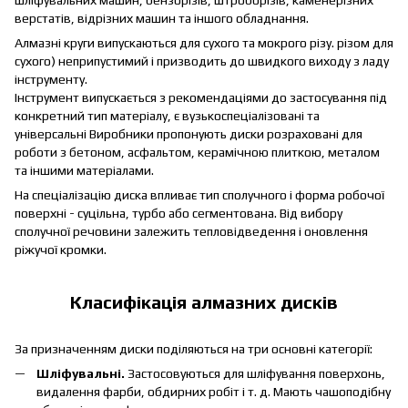
шліфувальних машин, бензорізів, штроборізів, каменерізних
верстатів, відрізних машин та іншого обладнання.
Алмазні круги випускаються для сухого та мокрого різу. різом для
сухого) неприпустимий і призводить до швидкого виходу з ладу
інструменту.
Інструмент випускається з рекомендаціями до застосування під
конкретний тип матеріалу, є вузькоспеціалізовані та
універсальні Виробники пропонують диски розраховані для
роботи з бетоном, асфальтом, керамічною плиткою, металом
та іншими матеріалами.
На спеціалізацію диска впливає тип сполучного і форма робочої
поверхні - суцільна, турбо або сегментована. Від вибору
сполучної речовини залежить тепловідведення і оновлення
ріжучої кромки.
Класифікація алмазних дисків
За призначенням диски поділяються на три основні категорії:
Шліфувальні.
Застосовуються для шліфування поверхонь,
видалення фарби, обдирних робіт і т. д. Мають чашоподібну