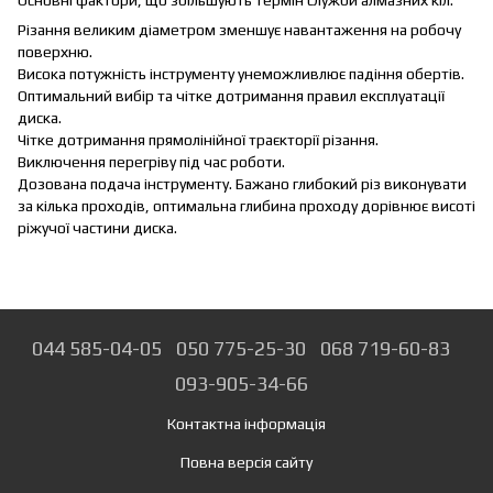
Основні фактори, що збільшують термін служби алмазних кіл:
Різання великим діаметром зменшує навантаження на робочу
поверхню.
Висока потужність інструменту унеможливлює падіння обертів.
Оптимальний вибір та чітке дотримання правил експлуатації
диска.
Чітке дотримання прямолінійної траєкторії різання.
Виключення перегріву під час роботи.
Дозована подача інструменту. Бажано глибокий різ виконувати
за кілька проходів, оптимальна глибина проходу дорівнює висоті
ріжучої частини диска.
044 585-04-05
050 775-25-30
068 719-60-83
093-905-34-66
Контактна інформація
Повна версія сайту