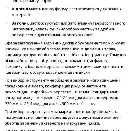
або тарілчасту форми.
Відрізні
мають плоску форму, застосовуються для різання
матеріалів.
Заточні.
Застосовуються для заточування твердосплавного
інструменту, мають суцільну робочу частину та дрібний
розмір зерна для отримання високої якості.
Сфера застосування відрізних дисків обумовлена ​​типом ріжучої
кромки - суцільною або сегментованою. відведення тепла,
підвищує продуктивність робіт та стійкість інструменту. Тому для
різання бетону, граніту, природного каменю, асфальту,
пісковику та інших матеріалів з низькими вимогами до чистоти
поверхні застосовуються сегментовані диски.
При виборі інструменту необхідно врахувати його зовнішній і
посадковий діаметр, конфігурацію ріжучої частини та
рекомендації виробника. верстатів - 600 мм. Стандартними
посадочними діаметрами є 22,23 мм для дисків розміром до
230 мм та 25,4 мм, для дисків 300 мм та більше.
При виборі зверніть увагу на маркування виробу. Швидкість
інструменту не повинна перевищувати допустимого значення
обертів за хвилину вказаного на маркуванні диска.