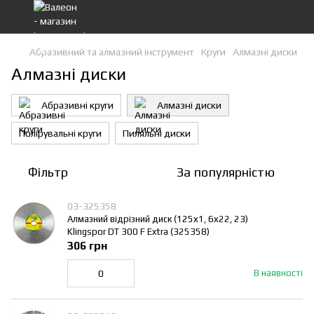
Абразивний та алмазний інструмент
Круги
Алмазні диски
Алмазні диски
Абразивні круги
Алмазні диски
Полірувальні круги
Пиляльні диски
Фільтр
За популярністю
03-325358
Алмазний відрізний диск (125х1, 6х22, 23)
Klingspor DT 300 F Extra (325358)
306 грн
В наявності