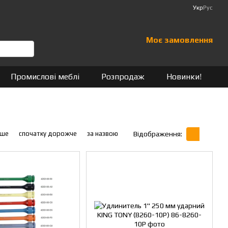
Укр
Рус
Моє замовлення
Промислові меблі
Розпродаж
Новинки!
вше
спочатку дорожче
за назвою
Відображення: