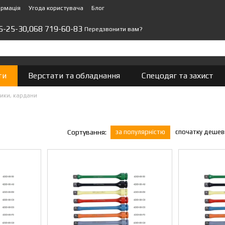
ормація
Угода користувача
Блог
5-25-30,
068 719-60-83
Передзвонити вам?
ти
Верстати та обладнання
Спецодяг та захист
ики, кардани
за популярністю
спочатку деше
Сортування: