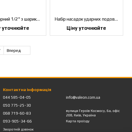
Кардан ударний 1/2" з шариком KING TONY (4797P)
Набір насадок ударних подовжених TORX 1/2" Т25-Т60х100 мм (7 од.) KING TONY (4467PP)
у уточнюйте
Ціну уточнюйте
7
Вперед
Контактна інформація
044 585-04-05
info@valeon.com.ua
050 775-25-30
вулиця Героїв Космосу, 6а, офіс
068 719-60-83
208, Київ, Україна
093-905-34-66
Карта проїзду
Зворотній дзвінок