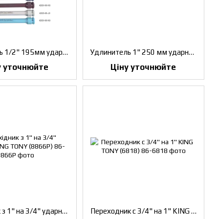
Удлинитель 1/2" 195мм ударно-моментний на 135 НМ KING TONY (4269-08-D5)
Удлинитель 1" 250 мм ударний KING TONY (8260-10P)
у уточнюйте
Ціну уточнюйте
Перехідник з 1" на 3/4" ударний KING TONY (8866P)
Переходник с 3/4" на 1" KING TONY (6818)