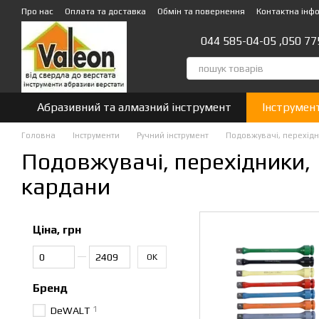
Перейти до основного контенту
Про нас
Оплата та доставка
Обмін та повернення
Контактна інф
044 585-04-05 ,
050 77
Абразивний та алмазний інструмент
Інструмен
Головна
Інструменти
Ручний інструмент
Подовжувачі, перехідн
Подовжувачі, перехідники,
кардани
Ціна, грн
Від Ціна, грн
До Ціна, грн
OK
Бренд
1
DeWALT