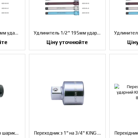
Удлинитель 1/2" 195 мм ударно-моментний на 100NM KING TONY (4269-08-A0)
Удлинитель 1/2" 195мм ударно-моментний на 120NM KING TONY (4269-08-C0)
йте
Ціну уточнюйте
Цін
Кардан 3/4" ударний з шариком KING TONY (6797P)
Переходник з 1" на 3/4" KING TONY (8816)