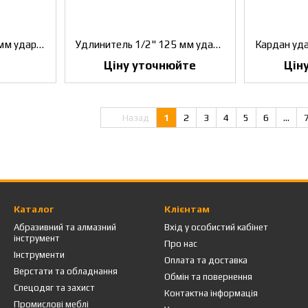
Удлинитель 1/2" 100мм ударний KING TONY (4260-04P)
Удлинитель 1/2" 125 мм ударний KING TONY (4260-05)
Ціну уточнюйте
Цін
Назад
1
2
3
4
5
6
...
Каталог
Клієнтам
Абразивний та алмазний
Вхід у особистий кабінет
інструмент
Про нас
Інструменти
Оплата та доставка
Верстати та обладнання
Обмін та повернення
Спецодяг та захист
Контактна інформація
Промислові меблі