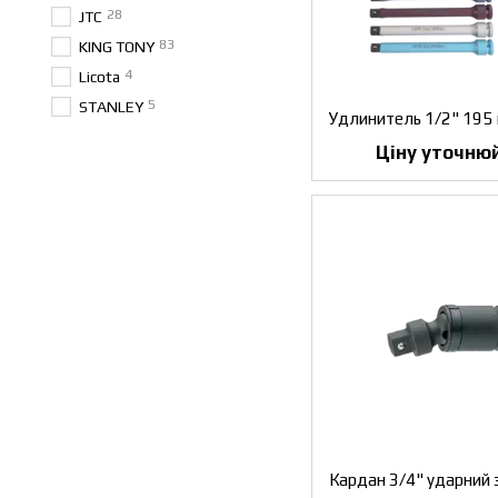
28
JTC
83
KING TONY
4
Licota
5
STANLEY
Ціну уточню