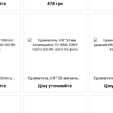
йте
478 грн
Удлинитель 3/4" L=100mm ударний KING TONY (6260-04)
Удлинитель 3/8" 50 мм качающийся 15* KING TONY (3223-02)
йте
Ціну уточнюйте
Цін