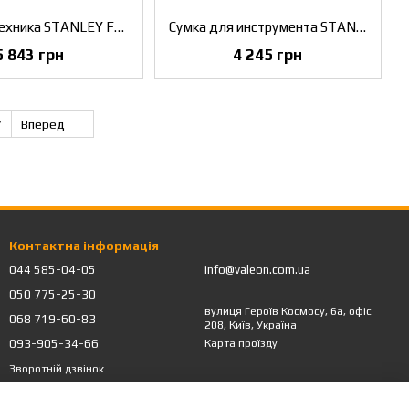
Сумка сантехника STANLEY FMST1-70719
Сумка для инструмента STANLEY FMST1-71180
5 843 грн
4 245 грн
7
Вперед
Контактна інформація
044 585-04-05
info@valeon.com.ua
050 775-25-30
вулиця Героїв Космосу, 6а, офіс
068 719-60-83
208, Київ, Україна
093-905-34-66
Карта проїзду
Зворотній дзвінок