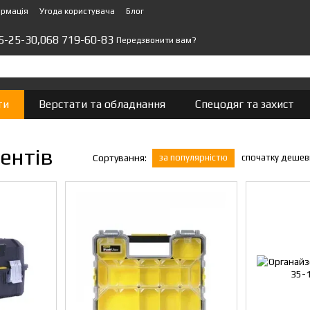
ормація
Угода користувача
Блог
5-25-30,
068 719-60-83
Передзвонити вам?
ти
Верстати та обладнання
Спецодяг та захист
ентів
за популярністю
спочатку деше
Сортування: