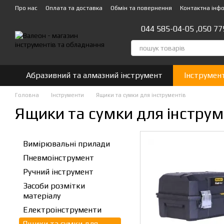
Перейти до основного контенту
Про нас
Оплата та доставка
Обмін та повернення
Контактна інф
044 585-04-05 ,
050 77
Абразивний та алмазний інструмент
Інструмен
Головна
Інструменти
Ящики та сумки для інструментів
Ящики та сумки для інструм
Вимірювальні прилади
Пневмоінструмент
Ручний інструмент
Засоби розмітки
матеріалу
Eлектроiнструменти
Ящики та сумки для