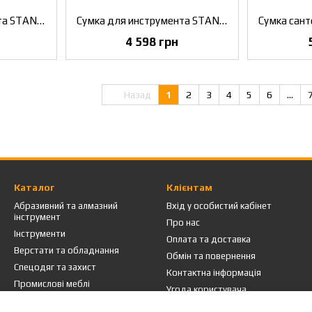
Сумка для инструмента STANLEY FMST1-70749
Сумка для инструмента STANLEY FMST1-73607
4 598 грн
Назад
1
2
3
4
5
6
...
Каталог
Клієнтам
Абразивний та алмазний
Вхід у особистий кабінет
інструмент
Про нас
Інструменти
Оплата та доставка
Верстати та обладнання
Обмін та повернення
Спецодяг та захист
Контактна інформація
Промислові меблі
Угода користувача
Розпродаж
Блог