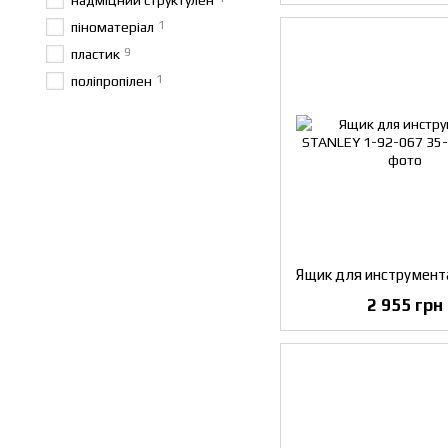
надміцний структулен
1
піноматеріал
9
пластик
1
поліпропілен
2 955 грн