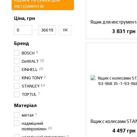
інструментів
Ціна, грн
Від Ціна, грн
До Ціна, грн
OK
3 831 грн
Бренд
9
BOSCH
38
DeWALT
20
EINHELL
2
KING TONY
64
STANLEY
7
TOPTUL
Матеріал
1
метал
надміцний
20
поліпропілен
4 497 грн
1