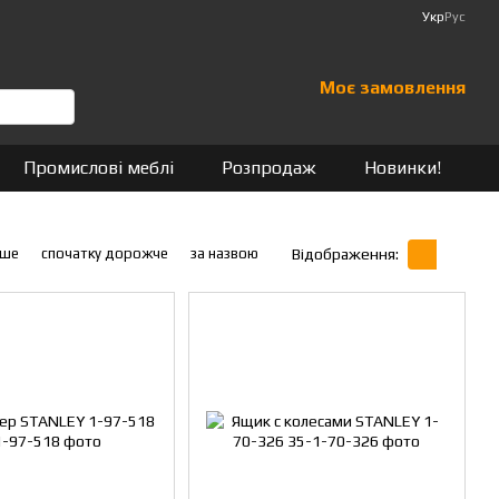
Укр
Рус
Моє замовлення
Промислові меблі
Розпродаж
Новинки!
вше
спочатку дорожче
за назвою
Відображення: