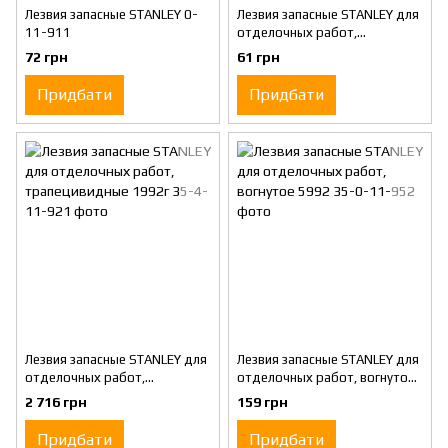
Лезвия запасные STANLEY 0-
Лезвия запасные STANLEY для
11-911
отделочных работ,
трапецивидні з подовженою
72 грн
61 грн
режущей кромкою 1992 р.
Придбати
Придбати
Лезвия запасные STANLEY для
Лезвия запасные STANLEY для
отделочных работ,
отделочных работ, вогнутое
трапецивидные 1992г
5992
2 716 грн
159 грн
Придбати
Придбати