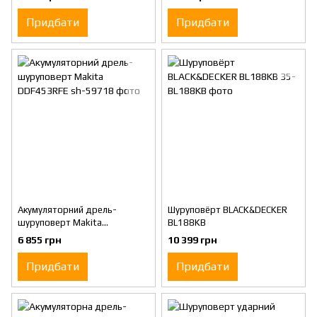
Придбати
Придбати
Акумуляторний дрель-
Шуруповёрт BLACK&DECKER
шуруповерт Makita
BL188KB
DDF453RFE
6 855 грн
10 399 грн
Придбати
Придбати