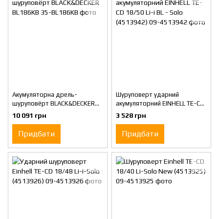
Акумуляторна дрель-
Шуруповерт ударний
шуруповёрт BLACK&DECKER
акумуляторний EINHELL TE-CD
BL186KB
18/50 Li-i BL - Solo (4513942)
10 091 грн
3 528 грн
Придбати
Придбати