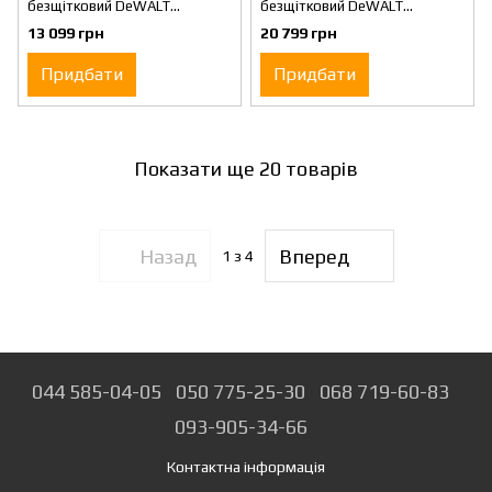
безщітковий DeWALT
безщітковий DeWALT
DCF601D2
DCF620D2K
13 099 грн
20 799 грн
Придбати
Придбати
Показати ще 20 товарів
Назад
Вперед
1
з 4
044 585-04-05
050 775-25-30
068 719-60-83
093-905-34-66
Контактна інформація