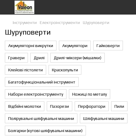
Інструменти
Eлектроiнструменти
Шуруповерти
Шуруповерти
Акумуляторні викрутки
Акумулятори
Гайковерти
Гравери
Дрилі
Дрилі-міксери (мішалки)
Клейові пістолети
Краскопульти
Багатофункціональний інструмент
Набори електроінструменту
Ножиці по металу
Відбійні молотки
Пазорези
Перфоратори
Пили
Полірувальні шліфувальні машини
Шліфувальні машини
Болгарки (кутові шліфувальні машини)