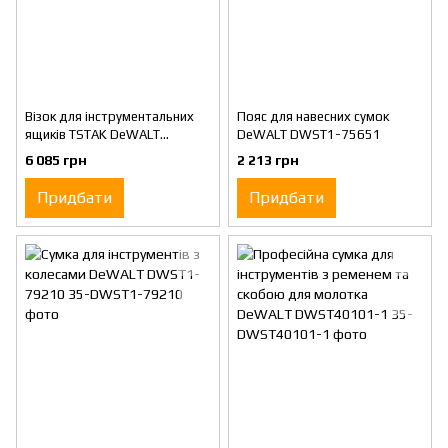
Візок для інструментальних
Пояс для навесних сумок
ящиків TSTAK DeWALT
DeWALT DWST1-75651
DWST1-71229
6 085 грн
2 213 грн
Придбати
Придбати