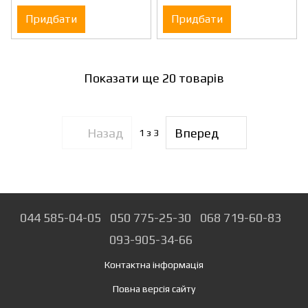
DWST60107-1
Придбати
Придбати
Показати ще 20 товарів
Назад
Вперед
1
з 3
044 585-04-05
050 775-25-30
068 719-60-83
093-905-34-66
Контактна інформація
Повна версія сайту