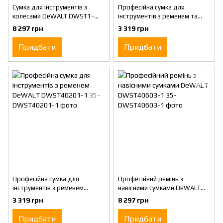
Сумка для інструментів з
Професійна сумка для
колесами DeWALT DWST1-
інструментів з ременем та
79210
скобою для молотка DeWALT
8 297 грн
3 319 грн
DWST40101-1
Придбати
Придбати
Професійна сумка для
Професійний ремінь з
інструментів з ременем
навісними сумками DeWALT
DeWALT DWST40201-1
DWST40603-1
3 319 грн
8 297 грн
Придбати
Придбати