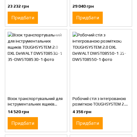
шухлядою DeWALT
шухлядки DeWALT
23 232 грн
29 040 грн
DWST08510-1
DWST08520-1
Придбати
Придбати
Візок транспортувальний для
Робочий стіл з інтегрованою
інструментальних ящиків
розміткою TOUGHSYSTEM 2.0
TOUGHSYSTEM 2.0 DXL
DXL DeWALT DWST08550-1
14 520 грн
4 356 грн
DeWALT DWST08530-1
Придбати
Придбати