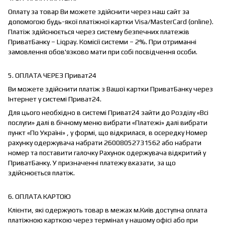
Оплату за товар Ви можете здійснити через наш сайт за
допомогою будь-якої платіжної картки Visa/MasterCard (online).
Платіж здійснюється через систему безпечних платежів
ПриватБанку – Liqpay. Комісії системи – 2%. При отриманні
замовлення обов'язково мати при собі посвідчення особи.
5. ОПЛАТА ЧЕРЕЗ Приват24
Ви можете здійснити платіж з Вашої картки ПриватБанку через
Інтернет у системі Приват24.
Для цього необхідно в системі Приват24 зайти до Розділу «Всі
послуги» далі в бічному меню вибрати «Платежі» далі вибрати
пункт «По Україні» , у формі, що відкрилася, в осередку Номер
рахунку одержувача набрати 26008052731562 або набрати
номер та поставити галочку Рахунок одержувача відкритий у
ПриватБанку. У призначенні платежу вказати, за що
здійснюється платіж.
6. ОПЛАТА КАРТОЮ
Клієнти, які одержують товар в межах м.Київ доступна оплата
платіжною карткою через термінал у нашому офісі або при