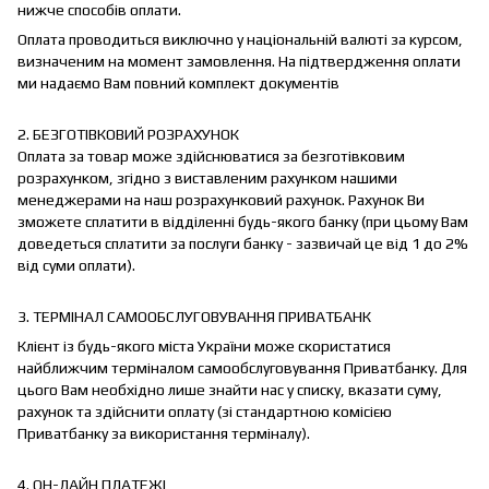
нижче способів оплати.
Оплата проводиться виключно у національній валюті за курсом,
визначеним на момент замовлення. На підтвердження оплати
ми надаємо Вам повний комплект документів
2. БЕЗГОТІВКОВИЙ РОЗРАХУНОК
Оплата за товар може здійснюватися за безготівковим
розрахунком, згідно з виставленим рахунком нашими
менеджерами на наш розрахунковий рахунок. Рахунок Ви
зможете сплатити в відділенні будь-якого банку (при цьому Вам
доведеться сплатити за послуги банку - зазвичай це від 1 до 2%
від суми оплати).
3. ТЕРМІНАЛ САМООБСЛУГОВУВАННЯ ПРИВАТБАНК
Клієнт із будь-якого міста України може скористатися
найближчим терміналом самообслуговування Приватбанку. Для
цього Вам необхідно лише знайти нас у списку, вказати суму,
рахунок та здійснити оплату (зі стандартною комісією
Приватбанку за використання терміналу).
4. ОН-ЛАЙН ПЛАТЕЖІ