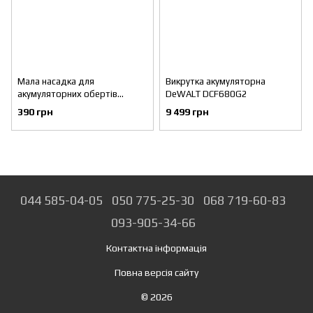
Мала насадка для
Викрутка акумуляторна
акумуляторних обертів
DeWALT DCF680G2
BLACK&DECKER CSRA1
390 грн
9 499 грн
044 585-04-05
050 775-25-30
068 719-60-83
093-905-34-66
Контактна інформація
Повна версія сайту
© 2026