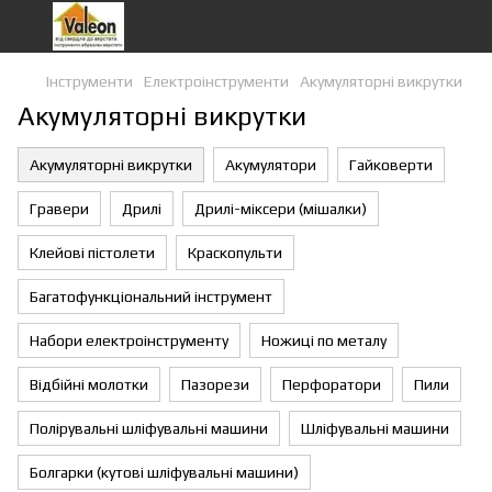
Інструменти
Eлектроiнструменти
Акумуляторні викрутки
Акумуляторні викрутки
Акумуляторні викрутки
Акумулятори
Гайковерти
Гравери
Дрилі
Дрилі-міксери (мішалки)
Клейові пістолети
Краскопульти
Багатофункціональний інструмент
Набори електроінструменту
Ножиці по металу
Відбійні молотки
Пазорези
Перфоратори
Пили
Полірувальні шліфувальні машини
Шліфувальні машини
Болгарки (кутові шліфувальні машини)