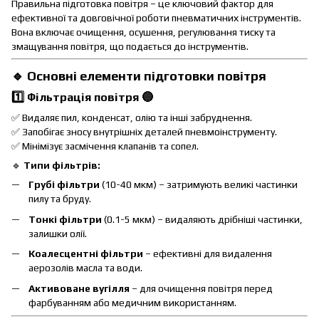
Правильна підготовка повітря – це ключовий фактор для
ефективної та довговічної роботи пневматичних інструментів.
Вона включає очищення, осушення, регулювання тиску та
змащування повітря, що подається до інструментів.
🔹 Основні елементи підготовки повітря
1️⃣ Фільтрація повітря
🔵
✅ Видаляє пил, конденсат, олію та інші забруднення.
✅ Запобігає зносу внутрішніх деталей пневмоінструменту.
✅ Мінімізує засмічення клапанів та сопел.
🔹
Типи фільтрів:
Грубі фільтри
(10-40 мкм) – затримують великі частинки
пилу та бруду.
Тонкі фільтри
(0.1-5 мкм) – видаляють дрібніші частинки,
залишки олії.
Коалесцентні фільтри
– ефективні для видалення
аерозолів масла та води.
Активоване вугілля
– для очищення повітря перед
фарбуванням або медичним використанням.