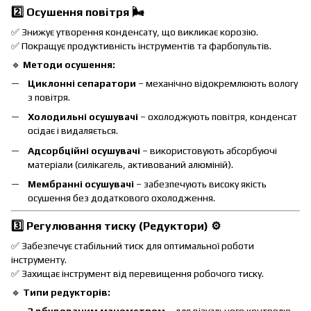
2️⃣ Осушення повітря
🌬️
✅ Знижує утворення конденсату, що викликає корозію.
✅ Покращує продуктивність інструментів та фарбопультів.
🔹
Методи осушення:
Циклонні сепаратори
– механічно відокремлюють вологу
з повітря.
Холодильні осушувачі
– охолоджують повітря, конденсат
осідає і видаляється.
Адсорбційні осушувачі
– використовують абсорбуючі
матеріали (силікагель, активований алюміній).
Мембранні осушувачі
– забезпечують високу якість
осушення без додаткового охолодження.
3️⃣ Регулювання тиску (Редуктори)
⚙️
✅ Забезпечує стабільний тиск для оптимальної роботи
інструменту.
✅ Захищає інструмент від перевищення робочого тиску.
🔹
Типи редукторів: