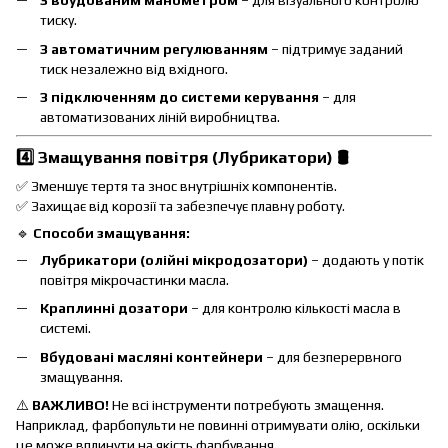
З вбудованим манометром
– для візуального контролю
тиску.
З автоматичним регулюванням
– підтримує заданий
тиск незалежно від вхідного.
З підключенням до системи керування
– для
автоматизованих ліній виробництва.
4️⃣ Змащування повітря (Лубрикатори)
🛢️
✅ Зменшує тертя та знос внутрішніх компонентів.
✅ Захищає від корозії та забезпечує плавну роботу.
🔹
Способи змащування:
Лубрикатори (олійні мікродозатори)
– додають у потік
повітря мікрочастинки масла.
Краплинні дозатори
– для контролю кількості масла в
системі.
Вбудовані масляні контейнери
– для безперервного
змащування.
⚠️
ВАЖЛИВО!
Не всі інструменти потребують змащення.
Наприклад, фарбопульти не повинні отримувати олію, оскільки
це може вплинути на якість фарбування.