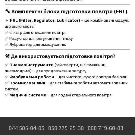
🔧 Комплексні блоки підготовки повітря (FRL)
🔹
FRL (Filter, Regulator, Lubricator)
– це комбіновані модулі,
що включають:
✅ Фільтр для очищення повітря.
✅ Редуктор для регулювання тиску.
✅ Лубрикатор для змащування.
🛠 Де використовується підготовка повітря?
✅
Пневмоінструменти
(гайковерти, шліфмашини,
пневмодрилі) – для продовження ресурсу.
✅
Фарбувальні роботи
– для чистого, сухого повітря без олії.
✅
Промислові лінії
– для стабільної роботи автоматизованих
систем.
✅
Медичні системи
– для подачі стерильного повітря.
044 585-04-05
050 775-25-30
068 719-60-83