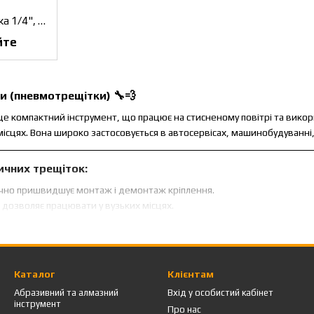
Пневматична трещотка 1/4", 41 Нм KING TONY (37221-030)
йте
и (пневмотрещітки)
🔧💨
е компактний інструмент, що працює на стисненому повітрі та викори
місцях. Вона широко застосовується в автосервісах, машинобудуванні
ичних трещіток:
чно пришвидшує монтаж і демонтаж кріплення.
 дозволяє працювати у вузьких місцях.
вантажує руки оператора.
я
– не перегрівається та не зношується так швидко, як електроінстру
 обертів
– дозволяє контролювати швидкість роботи.
Каталог
Клієнтам
Абразивний та алмазний
Вхід у особистий кабінет
інструмент
а
– працює тільки при підключенні до системи стисненого повітря.
Про нас