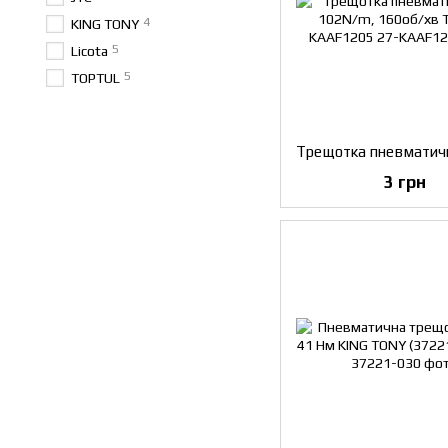
4
KING TONY
5
Licota
5
TOPTUL
3 грн