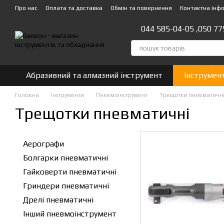
Перейти до основного контенту
Про нас
Оплата та доставка
Обмін та повернення
Контактна інф
044 585-04-05 ,
050 77
Абразивний та алмазний інструмент
Інструмен
Головна
Інструменти
Пневмоінструмент
Трещотки пневматичн
Трещотки пневматичні
Аерографи
Болгарки пневматичні
Гайковерти пневматичні
Гриндери пневматичні
Дрелі пневматичні
Інший пневмоінструмент