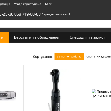
ормація
Угода користувача
Блог
5-25-30,
068 719-60-83
Передзвонити вам?
ти
Верстати та обладнання
Спецодяг та захист
і
за популярністю
спочатку деше
Сортування: