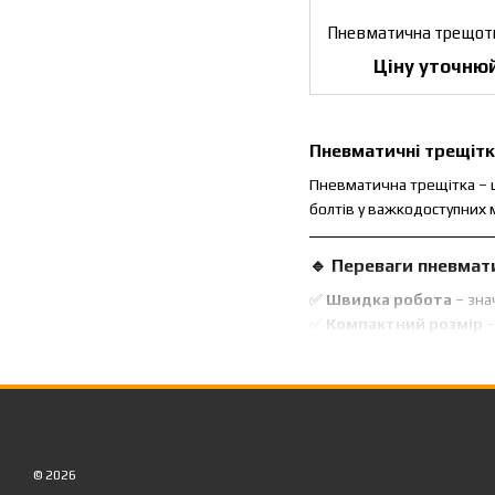
Ціну уточню
Пневматичні трещітк
Пневматична трещітка – ц
болтів у важкодоступних 
🔹 Переваги пневмат
✅
Швидка робота
– зна
✅
Компактний розмір
–
✅
Легка вага
– менше на
✅
Тривала експлуатаці
✅
Плавне регулювання
🔻 Недоліки:
© 2026
❌
Потребує компресор