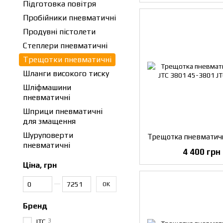
Підготовка повітря
Пробійники пневматичні
Продувні пістолети
Степлери пневматичні
Трещотки пневматичні
Шланги високого тиску
Шліфмашини
пневматичні
Шприци пневматичні
для змащення
Шуруповерти
пневматичні
4 400 грн
Ціна, грн
Від Ціна, грн
До Ціна, грн
OK
Бренд
3
JTC