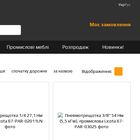
Укр
Рус
Моє замовлення
Промислові меблі
Розпродаж
Новинки!
вше
спочатку дорожче
за назвою
Відображення: