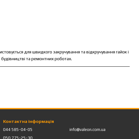
стовується для швидкого закручування та відкручування гайок і
, будівництві та ремонтних роботах.
менти.
Контактна інформація
044 585-04-05
info@valeon.com.ua
050 775-25-30