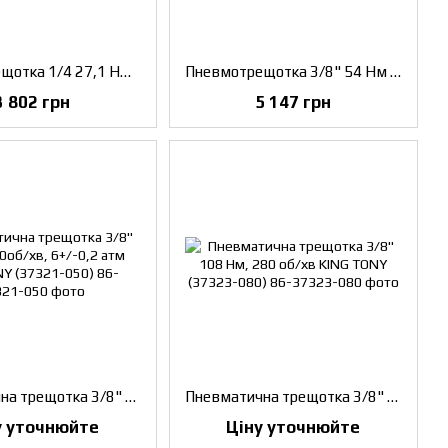
Пневмотрещотка 1/4 27,1 Нм (2,7 кГм) Licota
Пневмотрещотка 3/8" 54 Нм (5,5 кГм), промислова Licota
3 802 грн
5 147 грн
Пневматична трещотка 3/8" 68 Нм, 270об/хв, 6+/-0,2 атм KING TONY (37321-050)
Пневматична трещотка 3/8" 108 Нм, 280 об/хв KING TONY (37323-080)
у уточнюйте
Ціну уточнюйте