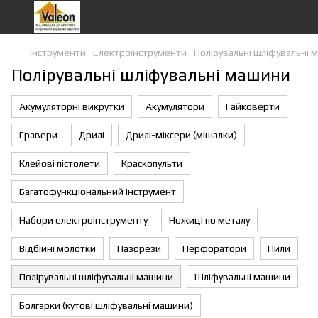
Інструменти
Eлектроiнструменти
Полірувальні шліфувальні 
Полірувальні шліфувальні машини
Акумуляторні викрутки
Акумулятори
Гайковерти
Гравери
Дрилі
Дрилі-міксери (мішалки)
Клейові пістолети
Краскопульти
Багатофункціональний інструмент
Набори електроінструменту
Ножиці по металу
Відбійні молотки
Пазорези
Перфоратори
Пили
Полірувальні шліфувальні машини
Шліфувальні машини
Болгарки (кутові шліфувальні машини)