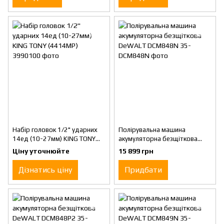
Набір головок 1/2" ударних
Полірувальна машина
14ед (10-27мм) KING TONY
акумуляторна безщіткова
(4414MP)
DeWALT DCM848N
Ціну уточнюйте
15 899 грн
Дізнатись ціну
Придбати