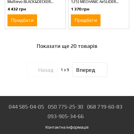
Multievo BLACK&DECKER
125) MECHANIC AirSLIDER
MTRT8
(19568442124)
4 432 грн
1 370 грн
Придбати
Придбати
Показати ще 20 товарів
Назад
Вперед
1
з 9
044 585-04-05
050 775-25-30
068 719-60-83
093-905-34-66
Контактна інформація