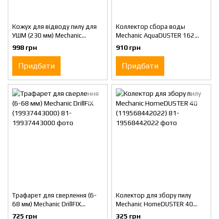
Кожух для відводу пилу для
Коллектор сбора воды
УШМ (230 мм) Mechanic
Mechanic AquaDUSTER 162
AirDUSTER 2.0 (19568442014)
(19568442162)
998 грн
910 грн
Придбати
Придбати
Трафарет для сверлення (6-
Колектор для збору пилу
68 мм) Mechanic DrillFIX
Mechanic HomeDUSTER 40
(19937443000)
(119568442022)
725 грн
325 грн