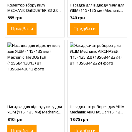
Колектор збору пилу
Насадка для відводу пилу для
MECHANIC DrillDUSTER 82 2.0
УШМ (115-125 мм) Mechanic
(19568442027)
AirDUSTER 2.0 (19568442013)
655 грн
740 грн
Придбати
Придбати
Насадка для відводу пилу для
Насадка-штроборез для УШМ
УШМ (115-125 мм) Mechanic
Mechanic AIRCHASER 115-125
TileDUSTER (19568443013)
2.0 (19568442224)
810 грн
1 675 грн
Придбати
Придбати