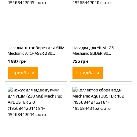
Насадка-штроборез для УШМ
Насадка для УШМ 125
Mechanic AirCHASER 230
Mechanic SLIDER 90
(19568442015 )
(19568442010)
1 897 грн
756 грн
Придбати
Придбати