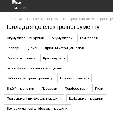
Інструменти
Eлектроiнструменти
Приладдя до електроінстр
Приладдя до електроінструменту
Акумуляторні викрутки
Акумулятори
Гайковерти
Гравери
Дрилі
Дрилі-міксери (мішалки)
Клейові пістолети
Краскопульти
Багатофункціональний інструмент
Набори електроінструменту
Ножиці по металу
Відбійні молотки
Пазорези
Перфоратори
Пили
Полірувальні шліфувальні машини
Шліфувальні машини
Болгарки (кутові шліфувальні машини)