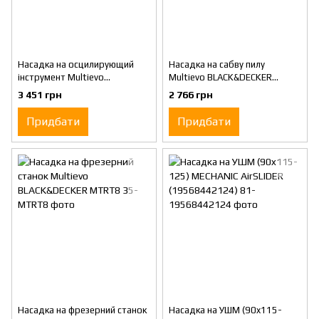
Насадка на осцилирующий
Насадка на сабву пилу
інструмент Multievo
Multievo BLACK&DECKER
BLACK&DECKER MTOS4
MTRS10
3 451 грн
2 766 грн
Придбати
Придбати
Насадка на фрезерний станок
Насадка на УШМ (90x115-