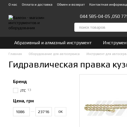
Перейти к основному контенту
О нас
Оплата и доставка
Обмен и возврат
Контактная информац
044 585-04-05 ,
050 77
Абразивный и алмазный инструмент
Инструмен
Главная
Оборудование для автосервиса
Инструмент для автосерв
Гидравлическая правка ку
Бренд
13
JTC
Цена, грн
От Цена, грн
До Цена, грн
OK