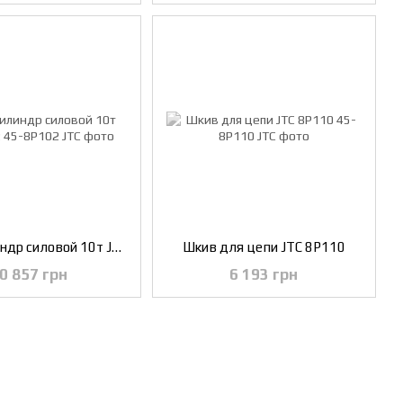
Гидроцилиндр силовой 10т JTC 8P102
Шкив для цепи JTC 8P110
0 857 грн
6 193 грн