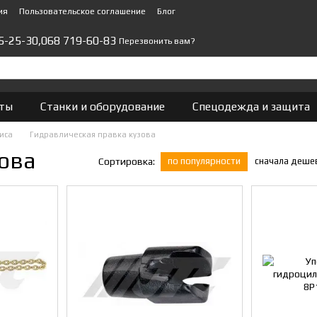
ия
Пользовательское соглашение
Блог
5-25-30,
068 719-60-83
Перезвонить вам?
ты
Станки и оборудование
Спецодежда и защита
иса
Гидравлическая правка кузова
зова
по популярности
сначала деше
Сортировка: