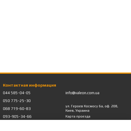
Контактная информация
044 585-04-05
info@valeon.com.ua
050 775-25-30
ул. Героев Космосу 6а, оф. 208,
068 719-60-83
Киев, Украина
093-905-34-66
Карта проезда
Обратный звонок