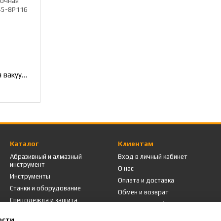
Присоска рихтовочная вакуумная JTC 8P116
Каталог
Клиентам
Абразивный и алмазный
Вход в личный кабинет
инструмент
О нас
Инструменты
Оплата и доставка
Станки и оборудование
Обмен и возврат
Спецодежда и защита
Контактная информация
Промышленная мебель
Пользовательское соглашение
ости