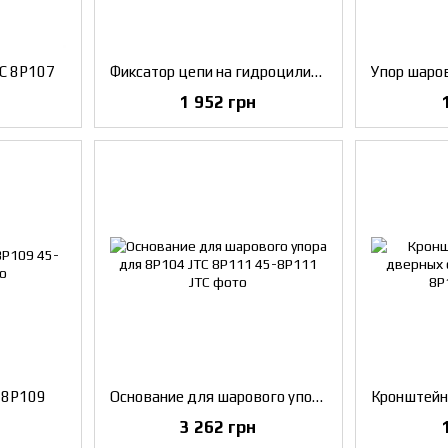
TC 8P107
Фиксатор цепи на гидроцилиндр JTC 8P103
1 952 грн
 8P109
Основание для шарового упора для 8Р104 JTC 8P111
3 262 грн