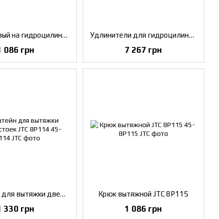
Упор шаровый на гидроцилиндр JTC 8P104
Удлинители для гидроцилиндра 4ед. JTC 8P105
1 086 грн
7 267 грн
Кронштейн для вытяжки дверных стоек JTC 8P114
Крюк вытяжной JTC 8P115
1 330 грн
1 086 грн