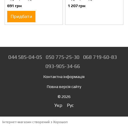
CP210
CP350
691 грн
1 207 грн
Придбати
044 585-04-05
050 775-25-30
068 719-60-83
093-905-34-66
Контактна інформація
Повна версія сайту
© 2026
Укр
Рус
Інтернет-магазин створений з Хорошоп