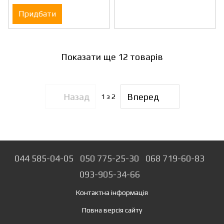
Придбати
Показати ще 12 товарів
Назад
Вперед
1
з 2
044 585-04-05
050 775-25-30
068 719-60-83
093-905-34-66
Контактна інформація
Повна версія сайту