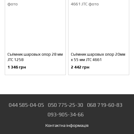
Съёмник шаровых опор 28 мм
Съёмник шаровых опор 20мм
JTC 1258
х 55 мм JTC 4661
1 346 грн
2 442 грн
044 585-04-05
050 775-25-30
068 719-60-83
093-905-34-66
Контактна інформація