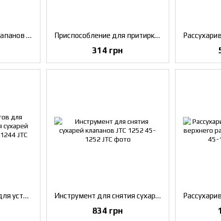
Съемник сальников клапанов KING TONY (9AD11)
Приспособление для притирки клапанов с присоской JTC 1113
314 грн
Набор инструментов для установки/извлечения сухарей клапанов JTC 1244
Инструмент для снятия сухарей клапанов JTC 1252
834 грн