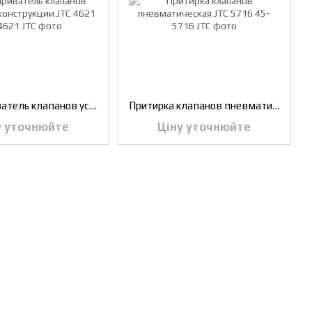
Рассухариватель клапанов усиленной конструкции JTC 4621
Притирка клапанов пневматическая JTC 5716
у уточнюйте
Ціну уточнюйте