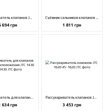
Рассухариватель клапанов JTC 1238
Съёмник сальников клапанов глубокой посадки глубина 217 мм JTC 1243
5 694 грн
1 811 грн
Раcсухариватель для клапанов верхнего расположения JTC 1430
Рассухариватель клапанов JTC 1620
1 634 грн
3 453 грн