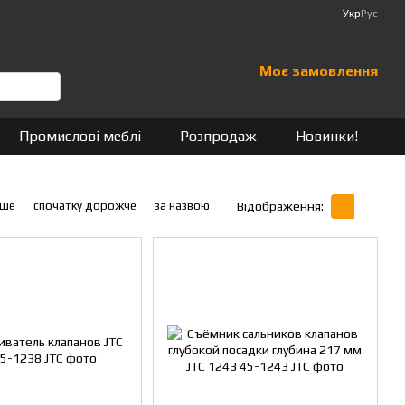
Укр
Рус
Моє замовлення
Промислові меблі
Розпродаж
Новинки!
вше
спочатку дорожче
за назвою
Відображення: