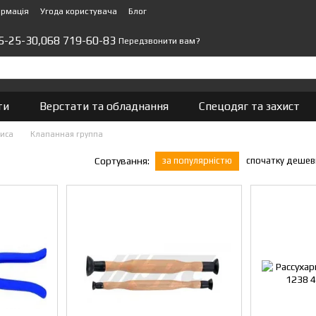
ормація
Угода користувача
Блог
5-25-30,
068 719-60-83
Передзвонити вам?
ти
Верстати та обладнання
Спецодяг та захист
виса
Клапанная группа
за популярністю
спочатку деше
Сортування: