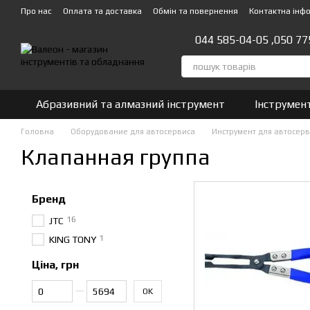
Перейти до основного контенту
Про нас
Оплата та доставка
Обмін та повернення
Контактна інф
044 585-04-05 ,
050 77
Абразивний та алмазний інструмент
Інструмен
Головна
Оборудование для автосервиса
Инструмент для автосер
Клапанная группа
Бренд
16
JTC
1
KING TONY
Ціна, грн
Від Ціна, грн
До Ціна, грн
OK