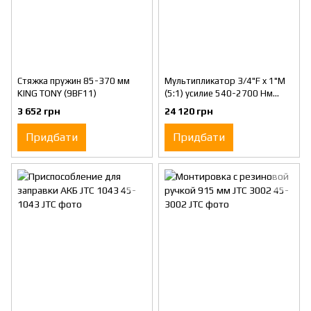
Стяжка пружин 85-370 мм
Мультипликатор 3/4"F x 1"M
KING TONY (9BF11)
(5:1) усилие 540-2700 Нм
KING TONY (34688)
3 652 грн
24 120 грн
Придбати
Придбати